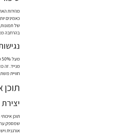
כאמינים יות
בהרחבה מא
נגישות
מ
מנייד. זה כ
חוויית משת
תוכן א
יצירת 
שמספק ערך 
אורגנית וישפר