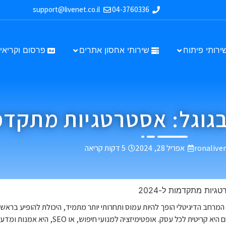
support@livenet.co.il
04-3760336
ירותי פיתוח
שירותי אחסון אתרים
פרסום וקריאיי
גל: אסטרטגיות מתקדמות ל
ronalive
אפריל 28, 2024
5 דקות קריאה
יות מתקדמות ל-2024
מרחב הדיגיטלי הופך להיות עמוס ותחרותי יותר מתמיד, היכולת להופיע בראש 
חיפוש אחרים היא קריטית לכל עסק. אופטימי