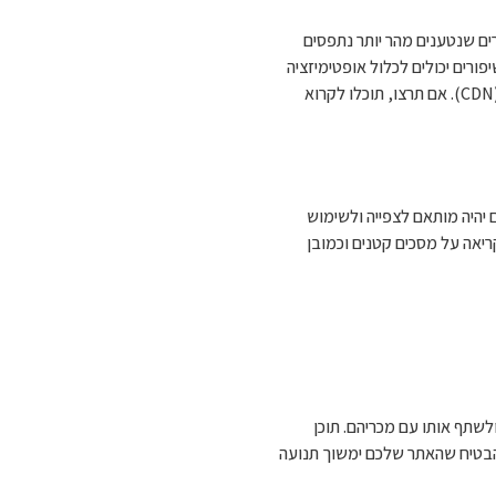
 אחד הגורמים המשפיעים ביותר על חוויית המשתמש ועל דירוגי SEO. אתרים שנטענים מהר יותר נתפסים
ורים יכולים לכלול אופטימיזציה
של תמונות, מיזוג ומינימיזציה של קבצי CSS ו-JavaScript, ושימוש ברשתות חלוקת תוכן (CDN). אם תרצו, תוכלו לקרוא
ם יהיה מותאם לצפייה ולשימוש
ריאה על מסכים קטנים וכמובן
ים רוצים לקרוא ולשתף אותו עם מכריהם. תוכן
להבטיח שהאתר שלכם ימשוך תנועה