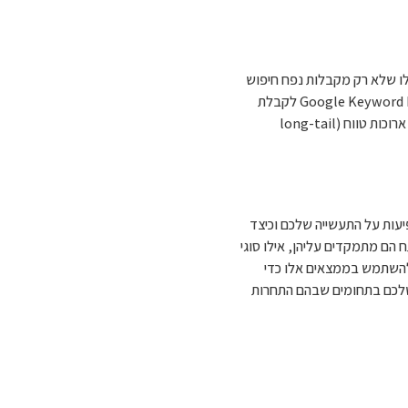
ץ ב-SEO. מילות מפתח טובות הן אלו שלא רק מקבלות נפח חיפוש
גבוה, אלא גם מתאימות לקהל היעד ולמטרות העסק. חשוב להשתמש בכלים כמו Google Keyword Planner לקבלת
נתונים מדויקים על נפחי החיפוש והתחרותיות של מילות מפתח שונות, ולכלול מילות מפתח ארוכות טווח (long-tail
יעות על התעשייה שלכם וכיצד
 הם מתמקדים עליהן, אילו סוגי
ו להשתמש בממצאים אלו כדי
את האתר שלכם בתחומים שבהם התחרות