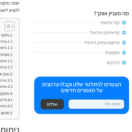
ישפר מיקומ
להציע לשנת 024
מה מעניין אותך?
קוד ופיתוח
קריאייטיב וויז'ואל
ניתוח 
בחיר
פרסום ושיווק דיגיטלי
ניתו
תקשורת
אופטימ
שיפו
הדרכות
נגישו
תוכן אי
יצירת
הצטרפו לניוזלטר שלנו וקבלו עדכונים
אסטרט
על מאמרים חדשים
מעקב ו
כלים 
יאללה!
ניתו
סיכום
ניתוח