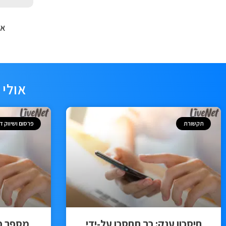
אה
אולי 
תקשורת
פרסום ושיווק די
חיסכון ענק: כך תחסכו על-ידי
מספר כו