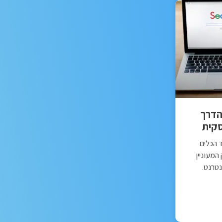
הדרך
קית
 הכלים
מעוניין
נטרנט.