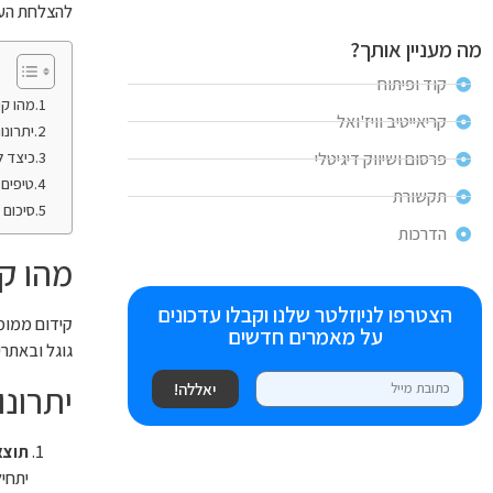
להצלחת הע
מה מעניין אותך?
קוד ופיתוח
מהו קי
קריאייטיב וויז'ואל
יתרונו
כיצד ל
פרסום ושיווק דיגיטלי
טיפים 
תקשורת
סיכום
הדרכות
מהו קי
הצטרפו לניוזלטר שלנו וקבלו עדכונים
על מאמרים חדשים
גוגל ובאתרי
יתרונו
יאללה!
תוצא
יתחיל