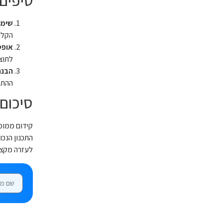
טיפים
שימו
הקלי
אופט
לתוצא
הבנת
ההתנ
סיכום
קידום ממומ
התכנון הנכו
לעזרה מקצועית, צוות LiveNet כאן לשירותכם. פנו אלינו