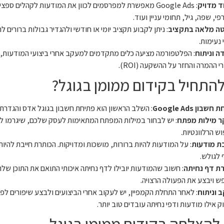
ד מדויק
: Google Ads מאפשרת למפרסמים לכוון את המודעות לקהלים ספ
פי, שפה, גיל, תחומי עניין ועוד.
ה מלאה בתקציב
: ניתן לקבוע תקציב יומי או חודשי ולהגדיר גבולות ברורים 
נעימות.
ה וניתוח
: הפלטפורמה מציעה כלים מתקדמים למעקב אחרי ביצועי המודעות, כ
י ההמרה והחזר על ההשקעה (ROI).
להתחיל בקידום ממומן בגוגל?
שבון Google Ads
: השלב הראשון הוא פתיחת חשבון בגוגל אדס והגדרת
 מילות מפתח
: יש לבחור במילות המפתח המתאימות לעסק שלכם, שיגרמו ל
ש הרלוונטיות.
ת מודעות
: על המודעות להיות ברורות, מושכות ומדויקות. הכותרת חייבת להיות
 לגולש.
ת דף נחיתה
: חשוב שהמודעות יובילו לדף נחיתה איכותי התואם את התוכן של
ש ויבצע את הפעולה הרצויה.
 וניתוח
 אילו מודעות ודפי נחיתה עובדים טוב יותר.