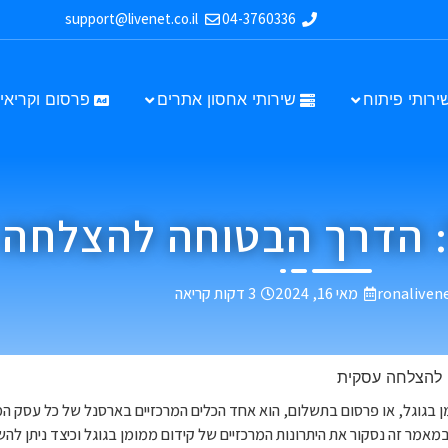
support@livenet.co.il
04-3760336
ירותי פיתוח
שירותי אחסון אתרים
פרסום וקריאיי
ל: הדרך הבטוחה להצלחה
ronaliven
מאי 16, 2024
3 דקות קריאה
 להצלחה עסקית
 בגוגל, או פרסום בתשלום, הוא אחד הכלים המרכזיים בארסנל של כל עסק המע
מאמר זה נסקור את היתרונות המרכזיים של קידום ממומן בגוגל וכיצד ניתן ל