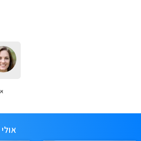
אה
אולי 