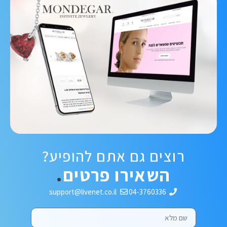
תכשיטי מונדגר
מותג תכשיטי היהלומים המתמחה בעבודת יד של
תכשיטי זהב משובצים יהלומים טבעיים ויהלומי
מעבדה.
לצפיה בפרויקט
רוצים גם אתם להופיע?
השאירו פרטים
.
support@livenet.co.il
04-3760336