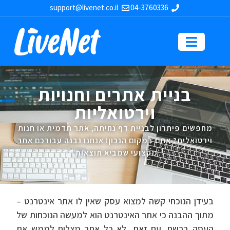
support@livenet.co.il
04-3760336
בניית אתרים וחנויות
וירטואליות
מחפשים פיתרון לבניית דף נחיתה, אתר תדמית או חנות
וירטואלית? אתם במקום הנכון! אנחנו נבנה עבורכם אתר
מקצועי שמביא תוצאות.
בעידן הנוכחי קשה למצוא עסק שאין לו אתר אינטרנט –
מתוך ההבנה כי אתר האינטרנט הוא למעשה הנוכחות של
העסק ברשת. עם זאת, לא כל אתר מצליח לממש את