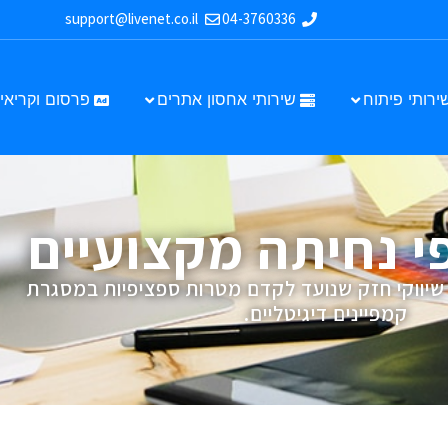
support@livenet.co.il
04-3760336
ירותי פיתוח
שירותי אחסון אתרים
פרסום וקריאיי
י נחיתה מקצועיים
שיווקי חזק שנועד לקדם מטרות ספציפיות במסגרת
קמפיינים דיגיטליים.